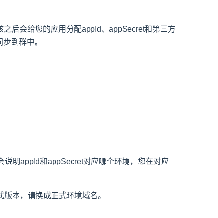
之后会给您的应用分配appId、appSecret和第三方
息同步到群中。
明appId和appSecret对应哪个环境，您在对应
式版本，请换成正式环境域名。