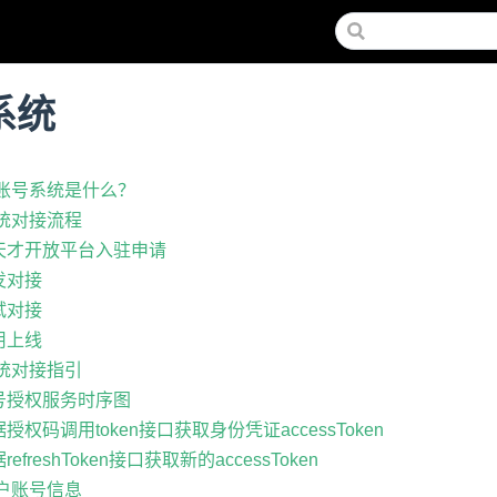
系统
才账号系统是什么？
系统对接流程
 小天才开放平台入驻申请
开发对接
测试对接
应用上线
系统对接指引
 账号授权服务时序图
根据授权码调用token接口获取身份凭证accessToken
据refreshToken接口获取新的accessToken
用户账号信息