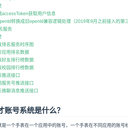
述
根据accessToken获取用户信息
新openId转换成旧openId兼容逻辑处理（2019年9月之前接入的
排名服务
述
 开放排名服务时序图
上传应用排名数据
 获取好友排行榜数据
 获取校园排行榜数据
手表推送接口
 应用服务号推送接口
 家长微聊消息推送接口
天才账号系统是什么？
就是一个手表在一个应用中的账号，一个手表在不同应用的账号