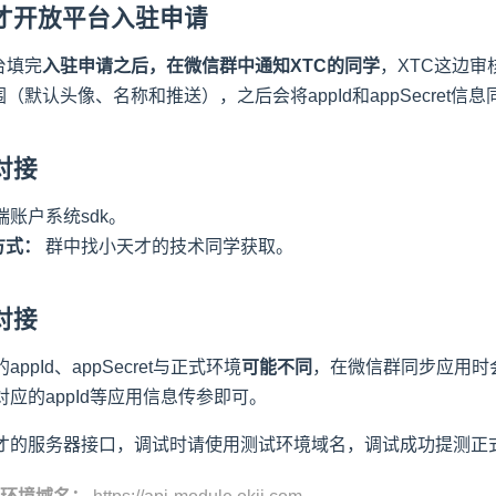
小天才开放平台入驻申请
台填完
入驻申请之后，在微信群中通知XTC的同学
，XTC这边审核
（默认头像、名称和推送），之后会将appId和appSecret信
发对接
端账户系统sdk。
方式：
群中找小天才的技术同学获取。
试对接
ppId、appSecret与正式环境
可能不同
，在微信群同步应用时会说
对应的appId等应用信息传参即可。
才的服务器接口，调试时请使用测试环境域名，调试成功提测正