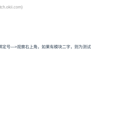
tch.okii.com)
绑定号—>观察右上角，如果有模块二字，则为测试