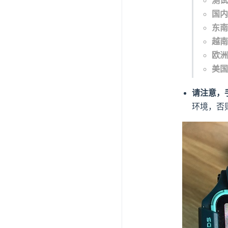
测试
国内
东南
越南
欧洲
美国
请注意，
环境，否